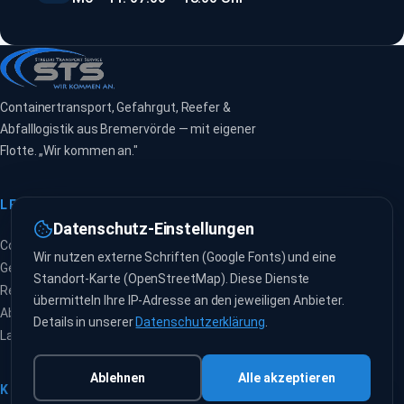
Containertransport, Gefahrgut, Reefer &
Abfalllogistik aus Bremervörde — mit eigener
Flotte. „Wir kommen an."
LEISTUNGEN
UNTERNEHMEN
Datenschutz-Einstellungen
Containertransport
Über uns
Wir nutzen externe Schriften (Google Fonts) und eine
Gefahrgut (ADR)
Karriere
Standort-Karte (OpenStreetMap). Diese Dienste
Reefer / Kühltransport
Kontakt
übermitteln Ihre IP-Adresse an den jeweiligen Anbieter.
Abfalltransport
Frachtanfrage
Details in unserer
Datenschutzerklärung
.
Lager & Umschlag
Ablehnen
Alle akzeptieren
KONTAKT