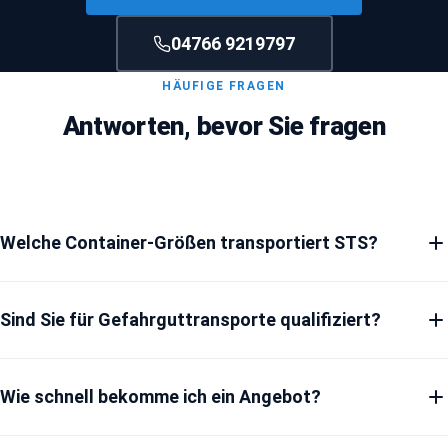
04766 9219797
HÄUFIGE FRAGEN
Antworten, bevor Sie fragen
Welche Container-Größen transportiert STS?
Standard 20-Fuß, 40-Fuß und 45-Fuß-Container — Standard,
Sind Sie für Gefahrguttransporte qualifiziert?
High Cube und Open Top. Sondercontainer auf Anfrage.
Ja. Unsere Fahrer besitzen aktuelle ADR-Bescheinigungen, die
Wie schnell bekomme ich ein Angebot?
Fahrzeuge sind entsprechend ausgerüstet und geprüft. Wir
transportieren die meisten Klassen — sprechen Sie uns konkret