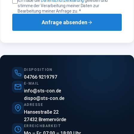
Ich habe die
Datenschutzerklärung
gelesen und
stimme der Verarbeitung meiner Daten zur
Bearbeitung meiner Anfrage zu.
*
Anfrage absenden
DISPOSITION
04766 9219797
E-MAIL
info@sts-con.de
dispo@sts-con.de
ADRESSE
Hansestraße 22
27432 Bremervörde
ERREICHBARKEIT
Mo – Fr: 07:00 – 18:00 Uhr