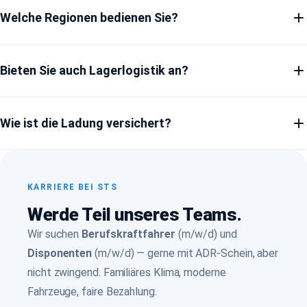
Werktags maximal 24 Stunden. Bei eiligen Anfragen telefonisch
an.
Welche Regionen bedienen Sie?
oft schon innerhalb einer Stunde — rufen Sie einfach durch:
04766 9219797.
Schwerpunkt Norddeutschland mit den Häfen Hamburg,
Bieten Sie auch Lagerlogistik an?
Bremerhaven und Wilhelmshaven — aber wir fahren bundesweit.
Auf Anfrage auch EU-Verkehre.
Ja, an unserem Standort in Bremervörde stehen Lagerflächen
Wie ist die Ladung versichert?
und Umschlagskapazitäten zur Verfügung. Details auf der
Lager-
Seite
.
Standardmäßig nach CMR und ADSp. Höhere Deckungen oder
eine separate Warentransportversicherung organisieren wir auf
KARRIERE BEI STS
Wunsch — einfach in der Anfrage erwähnen.
Werde Teil unseres Teams.
Wir suchen
Berufskraftfahrer
(m/w/d) und
Disponenten
(m/w/d) — gerne mit ADR-Schein, aber
nicht zwingend. Familiäres Klima, moderne
Fahrzeuge, faire Bezahlung.